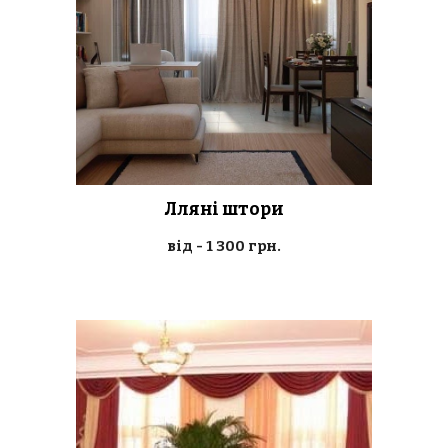
Лляні штори
від -
1
3
00 грн.