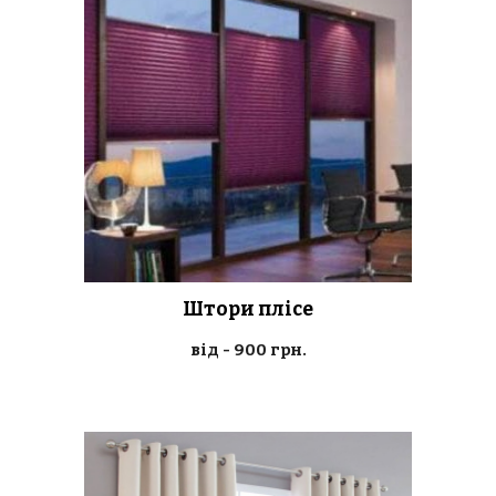
Штори плісе
від -
90
0 грн.