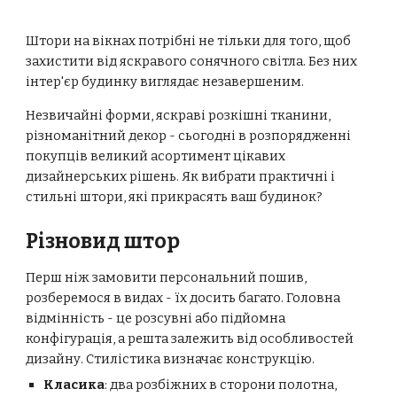
Штори на вікнах потрібні не тільки для того, щоб
захистити від яскравого сонячного світла. Без них
інтер'єр будинку виглядає незавершеним.
Незвичайні форми, яскраві розкішні тканини,
різноманітний декор - сьогодні в розпорядженні
покупців великий асортимент цікавих
дизайнерських рішень. Як вибрати практичні і
стильні штори, які прикрасять ваш будинок?
Різновид штор
Перш ніж замовити персональний пошив,
розберемося в видах - їх досить багато. Головна
відмінність - це розсувні або підйомна
конфігурація, а решта залежить від особливостей
дизайну. Стилістика визначає конструкцію.
Класика
: два розбіжних в сторони полотна,