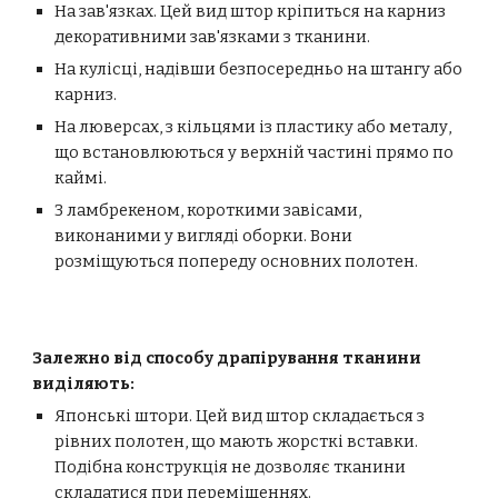
На зав'язках. Цей вид штор кріпиться на карниз
декоративними зав'язками з тканини.
На кулісці, надівши безпосередньо на штангу або
карниз.
На люверсах
, з кільцями із пластику або металу,
що встановлюються у верхній частині прямо по
каймі.
З ламбрекеном, короткими завісами,
виконаними у вигляді оборки. Вони
розміщуються попереду основних полотен.
Залежно від способу драпірування тканини
виділяють:
Японські штори. Цей вид штор складається з
рівних полотен, що мають жорсткі вставки.
Подібна конструкція не дозволяє тканини
складатися при переміщеннях.