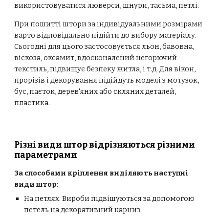
використовуватися люверси, шнури, тасьма, петлі.
При пошитті штори за індивідуальними розмірами
варто відповідально підійти до вибору матеріалу.
Сьогодні для цього застосовується льон, бавовна,
віскоза, оксамит, вдосконалений негорючий
текстиль, підвищує безпеку житла, і т.д. Для вікон,
прорізів і декорування підійдуть моделі з мотузок,
бус, паєток, дерев'яних або скляних деталей,
пластика.
Різні види штор відрізняються різними
параметрами
За способами кріплення виділяють наступні
види штор:
На петлях
. Вироби підвішуються за допомогою
петель на декоративний карниз.