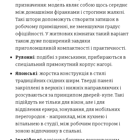
призначення: модель являє собою щось середнє
між домашніми фіранками і строгими жалюзі.
Такі штори допоможуть створити затишок в
робочому приміщенні, не зменшуючи градус
офіційності. У житлових кімнатах такий варіант
також дуже поширений завдяки
приголомшливій компактності і практичності.
Рулонні
: подібні з римськими, прибираються в
спеціальний прямокутний корпус нагорі.
Японські
: жорстка конструкція в стилі
традиційних східних ширм. Тверді панелі
закріплені в верхніх і нижніх направляючих і
розсуваються за принципом дверей-купе. Такі
підійдуть не тільки для вікон, але і для
відділення еркера, зонування, для мобільних
перегородок - наприклад, між кухнею і
вітальнею в студії, між робочим простором і
зоною відпочинку в спальні.