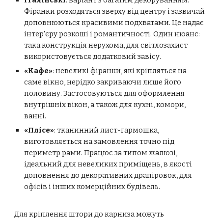
Італійські
: варіант з багатим декоруванням.
Фіранки розходяться зверху від центру і зазвичай
доповнюються красивими подхватами. Це надає
інтер'єру розкоші і романтичності. Один нюанс:
така конструкція нерухома, для світлозахист
використовується додатковий завісу.
«Кафе»
: невеликі фіранки, які кріпляться на
саме вікно, нерідко закриваючи лише його
половину. Застосовуються для оформлення
внутрішніх вікон, а також для кухні, комори,
ванні.
«Плісе»
: тканинний лист-гармошка,
виготовляється на замовлення точно під
периметр рами. Працює за типом жалюзі,
ідеальний для невеликих приміщень, в якості
доповнення до декоративних драпіровок, для
офісів і інших комерційних будівель.
Для кріплення штори до карниза можуть