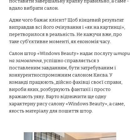
поставити завершальну крапку правильно, а саме -
вдало вибрати салон.
Адже чого бажає клієнт? Щоб кінцевий результат
виправдав всі його очікування і «як на картинці»,
перетворилося в реальність. Не кажучи вже, про
таке суб'єктивне моменті, як економія часу.
Салон штор
«Windows Beauty» надає послугу
штори
на замовлення
, успішно справляється з
поставленим завданням, бути затребуваним і
конкурентноспроможним салоном Києва. У
команді працюють, дійсно фахівці своєї справи,
вироби яких, розбурхують фантазії і просто
вражають уяву. Варто відзначити ще одну
характерну рису салону «Windows Beauty», а саме,
якость матеріалу для пошиття штор.