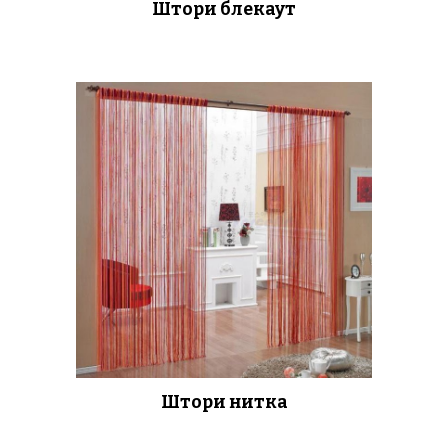
Штори блекаут
Штори нитка