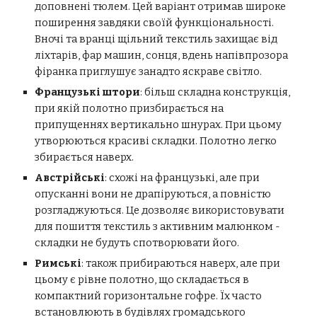
доповнені тюлем. Цей варіант отримав широке
поширення завдяки своїй функціональності.
Вночі та вранці щільний текстиль захищає від
ліхтарів, фар машин, сонця, вдень напівпрозора
фіранка приглушує занадто яскраве світло.
Французькі штори
: більш складна конструкція,
при якій полотно призбирається на
припущеннях вертикально шнурах. При цьому
утворюються красиві складки. Полотно легко
збирається наверх.
Австрійські
: схожі на французькі, але при
опусканні вони не драпіруються, а повністю
розгладжуються. Це дозволяє використовувати
для пошиття текстиль з активним малюнком -
складки не будуть спотворювати його.
Римські
: також прибираються наверх, але при
цьому є рівне полотно, що складається в
компактний горизонтальне гофре. Їх часто
встановлюють в будівлях громадського