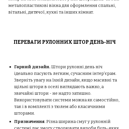
металопластикові вікна для оформлення спальні,
вітальні, дитячої, кухні та інших кімнат.
ПЕРЕВАГИ РУЛОННИХ ШТОР ДЕНЬ-НІЧ
Гарний дизайн.
Штори рулонні день ніч
ідеально пасують легким, сучасним інтер'єрам.
Зверніть увагу на їхній дизайн, якщо масивні та
щільні штори в оселі виглядають важко, а
звичайні штори - не надто затишно.
Використовувати системи можна як самостійно,
так і в комплекті з тюлем або класичними
шторами.
Призначення
. Різна ширина смуг у рулонній
системі дає змогу створювати вироби будь-яких