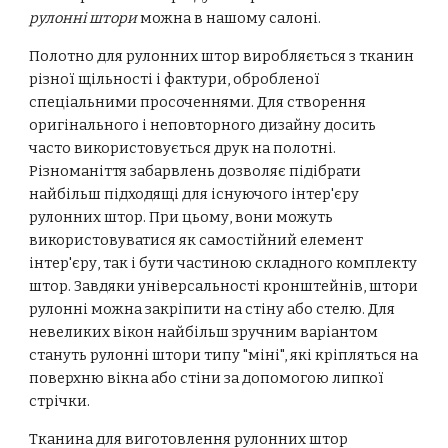
рулонні штори
можна в нашому салоні.
Полотно для рулонних штор виробляється з тканин
різної щільності і фактури, обробленої
спеціальними просоченнями. Для створення
оригінального і неповторного дизайну досить
часто використовується друк на полотні.
Різноманіття забарвлень дозволяє підібрати
найбільш підходящі для існуючого інтер'єру
рулонних штор. При цьому, вони можуть
використовуватися як самостійний елемент
інтер'єру, так і бути частиною складного комплекту
штор. Завдяки універсальності кронштейнів, штори
рулонні
можна закріпити на стіну або стелю. Для
невеликих вікон найбільш зручним варіантом
стануть рулонні штори типу "міні", які кріпляться на
поверхню вікна або стіни за допомогою липкої
стрічки.
Тканина для виготовлення рулонних штор