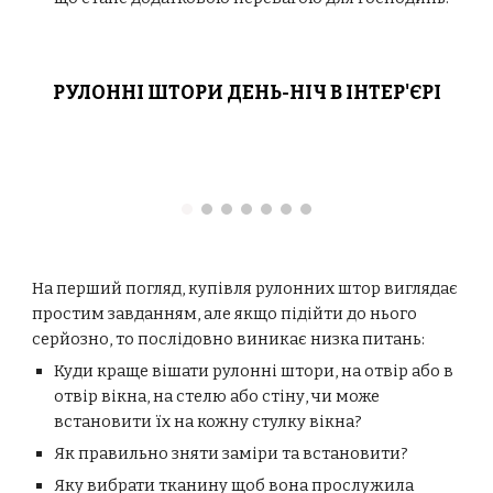
РУЛОННІ ШТОРИ ДЕНЬ-НІЧ В ІНТЕР'ЄРІ
На перший погляд, купівля рулонних штор виглядає
простим завданням, але якщо підійти до нього
серйозно, то послідовно виникає низка питань:
Куди краще вішати рулонні штори, на отвір або в
отвір вікна, на стелю або стіну, чи може
встановити їх на кожну стулку вікна?
Як правильно зняти заміри та встановити?
Яку вибрати тканину щоб вона прослужила