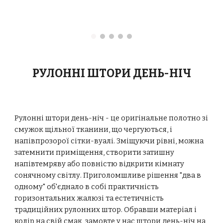
РУЛОННІ ШТОРИ ДЕНЬ-НІЧ
Рулонні штори день-ніч - це оригінальне полотно зі
смужок щільної тканини, що чергуються, і
напівпрозорої сітки-вуалі. Зміщуючи рівні, можна
затемнити приміщення, створити затишну
напівтемряву або повністю відкрити кімнату
сонячному світлу. Приголомшливе рішення "два в
одному" об'єднало в собі практичність
горизонтальних жалюзі та естетичність
традиційних рулонних штор. Обравши матеріал і
колір на свій смак, замовте у нас штори день-ніч на