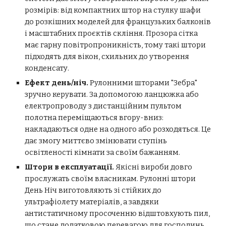
розмірів: від компактних штор на стулку шафи
до розкішних моделей для французьких балконів
і масштабних проєктів скління. Прозора сітка
має гарну повітропроникність, тому такі штори
підходять для вікон, схильних до утворення
конденсату.
Ефект день/ніч.
Рулонними шторами "Зебра"
зручно керувати. За допомогою ланцюжка або
електропроводу з дистанційним пультом
полотна переміщаються вгору-вниз:
накладаються одне на одного або розходяться. Це
дає змогу миттєво змінювати ступінь
освітленості кімнати за своїм бажанням.
Штори в експлуатації.
Якісні вироби довго
прослужать своїм власникам. Рулонні штори
День Ніч виготовляють зі стійких до
ультрафіолету матеріалів, а завдяки
антистатичному просоченню відштовхують пил,
що стане додатковою перевагою для господинь.