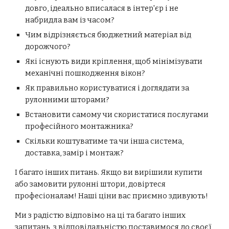
довго, ідеально вписалася в інтер'єр і не
набридла вам із часом?
Чим відрізняється бюджетний матеріал від
дорожчого?
Які існують види кріплення, щоб мінімізувати
механічні пошкодження вікон?
Як правильно користуватися і доглядати за
рулонними шторами?
Встановити самому чи скористатися послугами
професійного монтажника?
Скільки коштуватиме та чи інша система,
доставка, замір і монтаж?
І багато інших питань. Якщо ви вирішили купити
або замовити рулонні штори, довіртеся
професіоналам! Наші ціни вас приємно здивують!
Ми з радістю відповімо на ці та багато інших
запитань, з відповідальністю поставимося до своєї