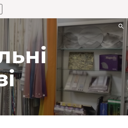
ion
льні
зі