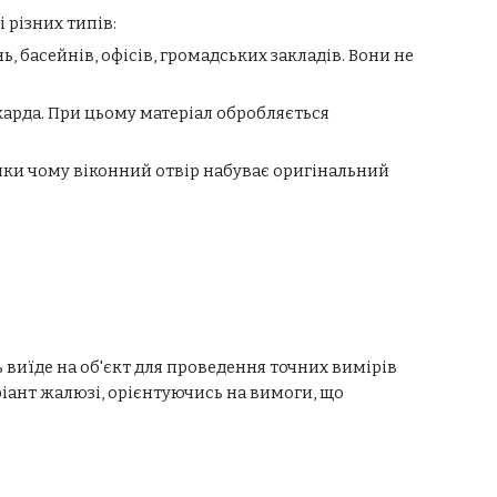
 різних типів:
, басейнів, офісів, громадських закладів. Вони не
карда. При цьому матеріал обробляється
яки чому віконний отвір набуває оригінальний
 виїде на об'єкт для проведення точних вимірів
іант жалюзі, орієнтуючись на вимоги, що