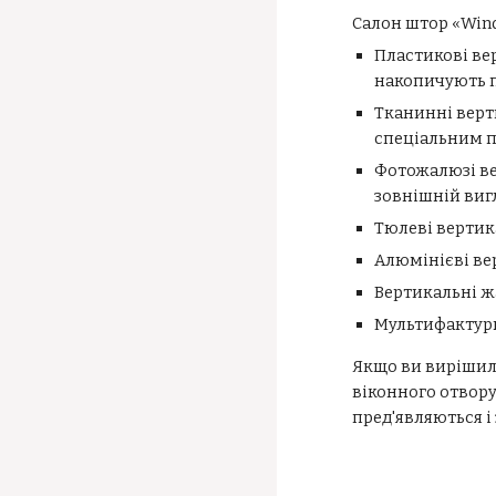
Салон штор «Wind
Пластикові вер
накопичують пи
Тканинні верт
спеціальним 
Фотожалюзі ве
зовнішній виг
Тюлеві вертик
Алюмінієві ве
Вертикальні ж
Мультифактурн
Якщо ви вирішили
віконного отвору
пред'являються і