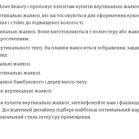
ows Beauty» пропонує клієнтам купити вертикальні жалюзі
тикальні жалюзі, які застосовуються для оформлення кухонь
л і стійкі до підвищеної вологості.
икальні жалюзі. Вони виготовляються з поліестеру або жак
просоченням.
ртикального типу. На планки наноситься зображення, завд
ляд.
альні жалюзі.
ртикальні жалюзі.
алюзі бамбукового і дерев'яного типу.
і вертикальні жалюзі.
 купити вертикальні жалюзі, зателефонуйте нам і фахівець
. Досвідчений дизайнер підбере найбільш оптимальний вар
 загальний стиль інтер'єру приміщення.