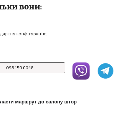
льки вони:
ндартну конфігурацію;
098 150 0048
ласти маршрут до салону штор